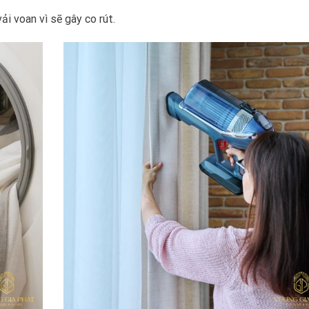
i voan vì sẽ gây co rút.