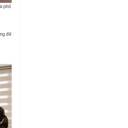
hà phố
ãng để