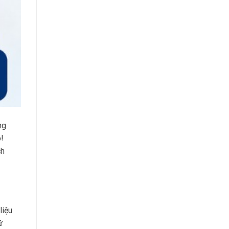
ng
!
ch
liệu
ữ