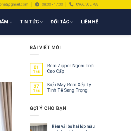
phat@gmail.com
08:00 - 17:00
0966.505.788
HẨM
TIN TỨC
ĐỐI TÁC
LIÊN HỆ
BÀI VIẾT MỚI
Rèm Zipper Ngoài Trời
01
Cao Cấp
Th8
Kiểu May Rèm Xếp Ly
27
Tinh Tế Sang Trọng
Th6
GỢI Ý CHO BẠN
Rèm vải bố hai lớp màu