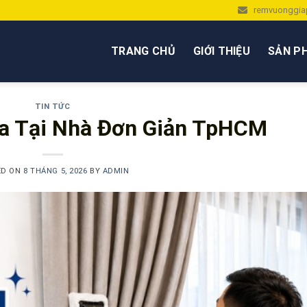
remvuonggia
TRANG CHỦ
GIỚI THIỆU
SẢN P
TIN TỨC
a Tại Nhà Đơn Giản TpHCM
ED ON
8 THÁNG 5, 2026
BY
ADMIN