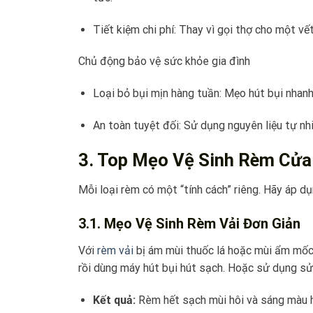
Tiết kiệm chi phí: Thay vì gọi thợ cho một vế
Chủ động bảo vệ sức khỏe gia đình
Loại bỏ bụi mịn hàng tuần: Mẹo hút bụi nhan
An toàn tuyệt đối: Sử dụng nguyên liệu tự n
3. Top Mẹo Vệ Sinh Rèm Cửa
Mỗi loại rèm có một “tính cách” riêng. Hãy áp d
3.1. Mẹo Vệ Sinh Rèm Vải Đơn Giản
Với
rèm vải
bị ám mùi thuốc lá hoặc mùi ẩm mốc.
rồi dùng máy hút bụi hút sạch. Hoặc sử dụng sử
Kết quả:
Rèm hết sạch mùi hôi và sáng màu h