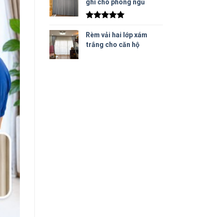
ghi cho phòng ngủ
Được xếp
hạng
5.00
Rèm vải hai lớp xám
5 sao
trắng cho căn hộ