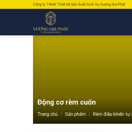
Skip
Công ty TNHH Thiết Kế Sản Xuất Dịch Vụ Vương Gia Phát
to
content
Động cơ rèm cuốn
Trang chủ
/
Sản phẩm
/
Rèm điều khiển tự