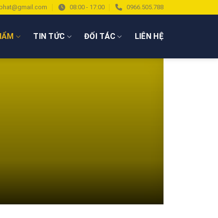
phat@gmail.com
08:00 - 17:00
0966.505.788
HẨM
TIN TỨC
ĐỐI TÁC
LIÊN HỆ