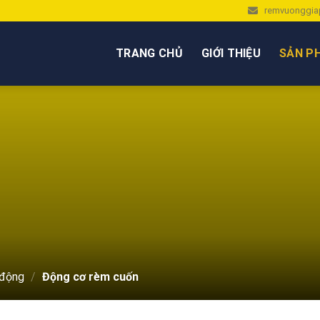
remvuonggia
TRANG CHỦ
GIỚI THIỆU
SẢN P
 động
/
Động cơ rèm cuốn