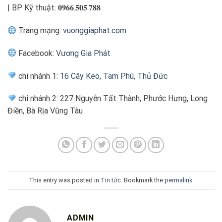
| BP Kỹ thuật: 𝟎𝟗𝟔𝟔.𝟓𝟎𝟓.𝟕𝟖𝟖
Trang mạng:
vuonggiaphat.com
Facebook:
Vương Gia Phát
chi nhánh 1:
16 Cây Keo, Tam Phú, Thủ Đức
chi nhánh 2: 227 Nguyễn Tất Thành, Phước Hưng, Long
Điền, Bà Rịa Vũng Tàu
This entry was posted in
Tin tức
. Bookmark the
permalink
.
ADMIN