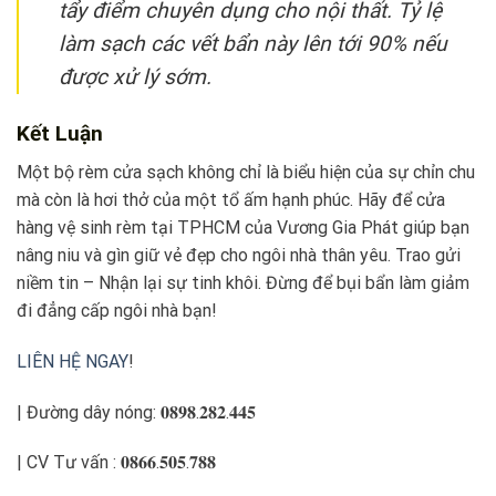
tẩy điểm chuyên dụng cho nội thất. Tỷ lệ
làm sạch các vết bẩn này lên tới 90% nếu
được xử lý sớm.
Kết Luận
Một bộ rèm cửa sạch không chỉ là biểu hiện của sự chỉn chu
mà còn là hơi thở của một tổ ấm hạnh phúc. Hãy để cửa
hàng vệ sinh rèm tại TPHCM của Vương Gia Phát giúp bạn
nâng niu và gìn giữ vẻ đẹp cho ngôi nhà thân yêu. Trao gửi
niềm tin – Nhận lại sự tinh khôi. Đừng để bụi bẩn làm giảm
đi đẳng cấp ngôi nhà bạn!
LIÊN HỆ NGAY
!
| Đường dây nóng: 𝟎𝟖𝟗𝟖.𝟐𝟖𝟐.𝟒𝟒𝟓
| CV Tư vấn : 𝟎𝟖𝟔𝟔.𝟓𝟎𝟓.𝟕𝟖𝟖