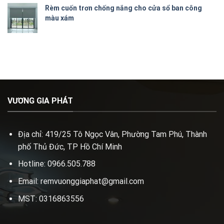
hạng
5.00
Rèm cuốn trơn chống nắng cho cửa sổ ban công
5 sao
màu xám
VƯƠNG GIA PHÁT
Địa chỉ: 419/25 Tô Ngọc Vân, Phường Tam Phú, Thành
phố Thủ Đức, TP Hồ Chí Minh
Hotline: 0966.505.788
Email: remvuonggiaphat@gmail.com
MST: 0316863556