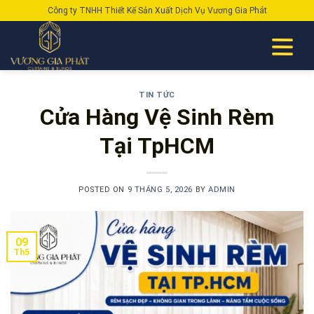
Skip
Công ty TNHH Thiết Kế Sản Xuất Dịch Vụ Vương Gia Phát
to
content
TIN TỨC
Cửa Hàng Vệ Sinh Rèm
Tại TpHCM
POSTED ON
9 THÁNG 5, 2026
BY
ADMIN
09
Th5