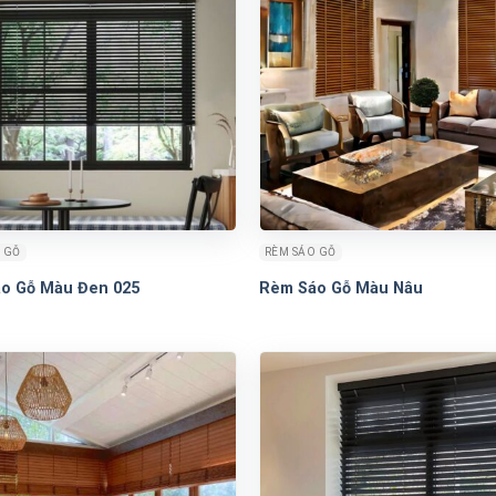
 GỖ
RÈM SÁO GỖ
o Gỗ Màu Đen 025
Rèm Sáo Gỗ Màu Nâu