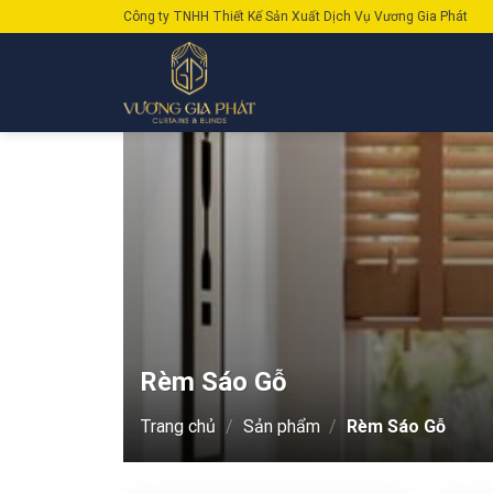
Skip
Công ty TNHH Thiết Kế Sản Xuất Dịch Vụ Vương Gia Phát
to
content
Rèm Sáo Gỗ
Trang chủ
/
Sản phẩm
/
Rèm Sáo Gỗ