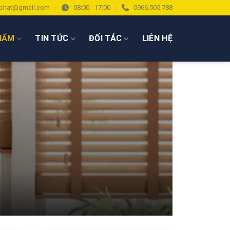
phat@gmail.com
08:00 - 17:00
0966.505.788
HẨM
TIN TỨC
ĐỐI TÁC
LIÊN HỆ