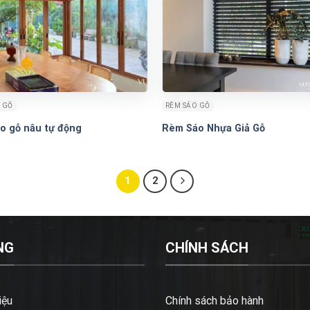
 GỖ
RÈM SÁO GỖ
o gỗ nâu tự động
Rèm Sáo Nhựa Giả Gỗ
1
2
NG
CHÍNH SÁCH
iệu
Chính sách bảo hành