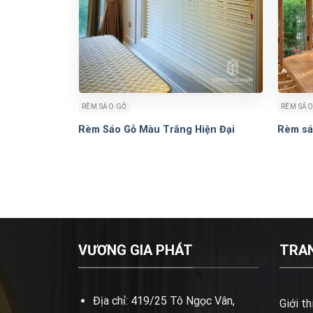
RÈM SÁO GỖ
RÈM SÁO
Rèm Sáo Gỗ Màu Trắng Hiện Đại
Rèm sá
VƯƠNG GIA PHÁT
TRA
Địa chỉ: 419/25 Tô Ngọc Vân,
Giới th