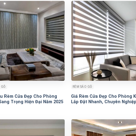
 GỖ
RÈM SÁO GỖ
u Rèm Cửa Đẹp Cho Phòng
Giá Rèm Cửa Đẹp Cho Phòng K
Sang Trọng Hiện Đại Năm 2025
Lắp Đặt Nhanh, Chuyên Nghiệ