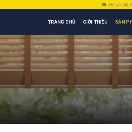
remvuonggia
TRANG CHỦ
GIỚI THIỆU
SẢN P