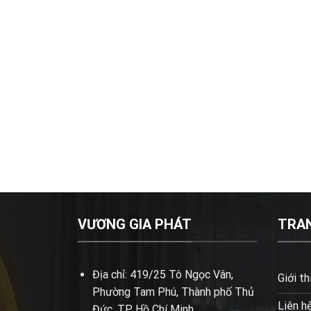
VƯƠNG GIA PHÁT
TRA
Địa chỉ: 419/25 Tô Ngọc Vân,
Giới th
Phường Tam Phú, Thành phố Thủ
Liên h
Đức, TP Hồ Chí Minh