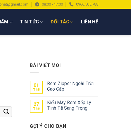
phat@gmail.com
08:00 - 17:00
0966.505.788
HẨM
TIN TỨC
ĐỐI TÁC
LIÊN HỆ
BÀI VIẾT MỚI
Rèm Zipper Ngoài Trời
01
Cao Cấp
Th8
Kiểu May Rèm Xếp Ly
27
Tinh Tế Sang Trọng
Th6
GỢI Ý CHO BẠN