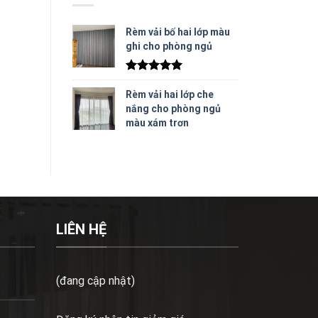
Rèm vải bố hai lớp màu
ghi cho phòng ngủ
Được xếp
hạng
5.00
Rèm vải hai lớp che
5 sao
nắng cho phòng ngủ
màu xám trơn
LIÊN HỆ
(đang cập nhật)