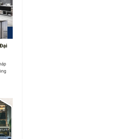
Đại
háp
ông