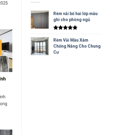
2025
Rèm vải bố hai lớp màu
ghi cho phòng ngủ
Được xếp
hạng
5.00
Rèm Vải Màu Xám
5 sao
Chống Nắng Cho Chung
Cư
ính
inh
rong