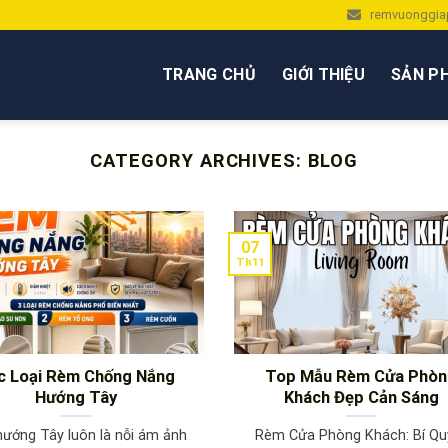
remvuonggia
TRANG CHỦ
GIỚI THIỆU
SẢN P
CATEGORY ARCHIVES:
BLOG
07
Th11
c Loại Rèm Chống Nắng
Top Mẫu Rèm Cửa Phò
Hướng Tây
Khách Đẹp Cản Sáng
hướng Tây luôn là nỗi ám ảnh
Rèm Cửa Phòng Khách: Bí Qu