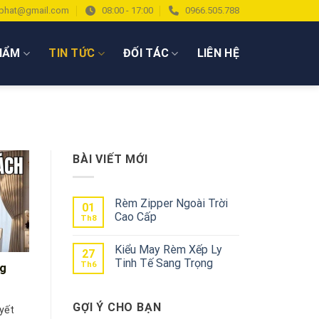
phat@gmail.com
08:00 - 17:00
0966.505.788
HẨM
TIN TỨC
ĐỐI TÁC
LIÊN HỆ
BÀI VIẾT MỚI
Rèm Zipper Ngoài Trời
01
Cao Cấp
Th8
Kiểu May Rèm Xếp Ly
27
Tinh Tế Sang Trọng
Th6
ng
GỢI Ý CHO BẠN
yết