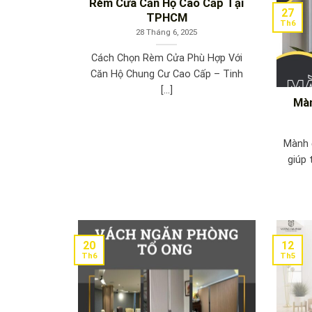
Rèm Cửa Căn Hộ Cao Cấp Tại
27
TPHCM
Th6
28 Tháng 6, 2025
Cách Chọn Rèm Cửa Phù Hợp Với
Căn Hộ Chung Cư Cao Cấp – Tinh
[...]
Màn
Mành 
giúp 
20
12
Th6
Th5