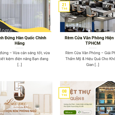
21
Th6
h Đứng Hàn Quốc Chính
Rèm Cửa Văn Phòng Hiện 
Hãng
TPHCM
đứng – Vừa cản sáng tốt, vừa
Rèm Cửa Văn Phòng – Giải P
tiết kiệm điện năng Bạn đang
Thẩm Mỹ & Hiệu Quả Cho Kh
[...]
Gian [...]
08
Th5