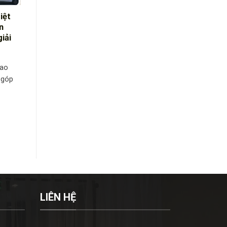
iệt
n
iải
cao
u góp
LIÊN HỆ