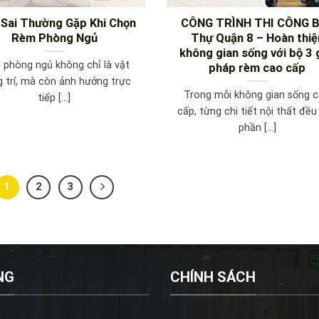
i Sai Thường Gặp Khi Chọn
CÔNG TRÌNH THI CÔNG B
Rèm Phòng Ngủ
Thự Quận 8 – Hoàn thiệ
không gian sống với bộ 3 g
phòng ngủ không chỉ là vật
pháp rèm cao cấp
g trí, mà còn ảnh hưởng trực
Trong mỗi không gian sống 
tiếp [...]
cấp, từng chi tiết nội thất đề
phần [...]
1
2
3
NG
CHÍNH SÁCH