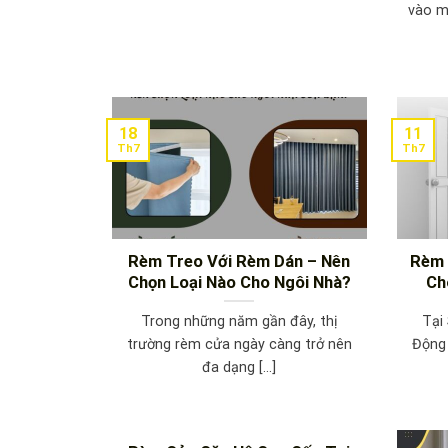
vào mỗ
18
11
Th7
Th7
Rèm Treo Với Rèm Dán – Nên
Rèm 
Chọn Loại Nào Cho Ngôi Nhà?
Ch
Trong những năm gần đây, thị
Tại
trường rèm cửa ngày càng trở nên
Động
đa dạng [...]