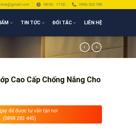
phat@gmail.com
08:00 - 17:00
0966.505.788
HẨM
TIN TỨC
ĐỐI TÁC
LIÊN HỆ
ớp Cao Cấp Chống Nắng Cho
ngay để được tư vấn tận nơi
(0898 282 445)