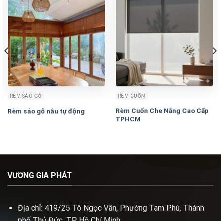
RÈM SÁO GỖ
RÈM CUỐN
Rèm Cuốn Che Nắng Cao Cấp
Rèm sáo gỗ nâu tự động
TPHCM
VƯƠNG GIA PHÁT
Địa chỉ: 419/25 Tô Ngọc Vân, Phường Tam Phú, Thành
phố Thủ Đức, TP Hồ Chí Minh