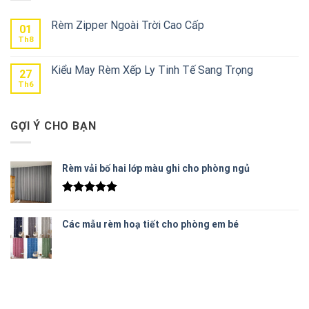
Rèm Zipper Ngoài Trời Cao Cấp
01
Th8
Kiểu May Rèm Xếp Ly Tinh Tế Sang Trọng
27
Th6
GỢI Ý CHO BẠN
Rèm vải bố hai lớp màu ghi cho phòng ngủ
Được xếp
hạng
5.00
Các mẫu rèm hoạ tiết cho phòng em bé
5 sao