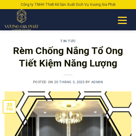
Skip
Công ty TNHH Thiết Kế Sản Xuất Dịch Vụ Vương Gia Phát
to
content
TIN TỨC
Rèm Chống Nắng Tổ Ong
Tiết Kiệm Năng Lượng
POSTED ON
20 THÁNG 3, 2025
BY
ADMIN
20
Th3