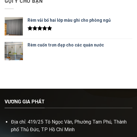
GỢI Ý CHO BẠN
Rèm vải bố hai lớp màu ghi cho phòng ngủ
Được xếp
hạng
5.00
Rèm cuốn trơn đẹp cho các quán nước
5 sao
VƯƠNG GIA PHÁT
Địa chỉ: 419/25 Tô Ngọc Vân, Phường Tam Phú, Thành
phố Thủ Đức, TP Hồ Chí Minh