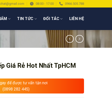
phat@gmail.com
08:00 - 17:00
0966.505.788
HẨM
TIN TỨC
ĐỐI TÁC
LIÊN HỆ
ếp Giá Rẻ Hot Nhất TpHCM
ngay để được tư vấn tận nơi
(0898 282 445)