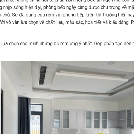
g nhịp sống hiện đại, phòng bếp ngày càng được chú trọng về mặt
 chủ. Sự đa dạng của rèm vải phòng bếp trên thị trường hiện nay
 Với vô vàn lựa chọn về chất liệu, màu sắc, họa tiết và kiểu dáng
 lựa chọn cho mình những bộ rèm ưng ý nhất. Góp phần tạo nên