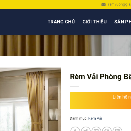
remvuonggia
TRANG CHỦ
GIỚI THIỆU
SẢN P
Rèm Vải Phòng B
Liên hệ 
Danh mục:
Rèm Vải