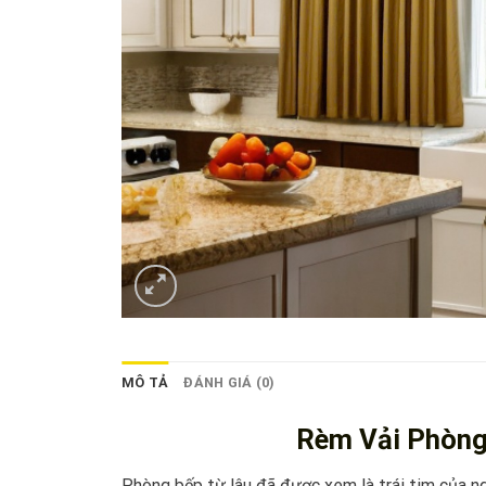
MÔ TẢ
ĐÁNH GIÁ (0)
Rèm Vải Phòng
Phòng bếp từ lâu đã được xem là trái tim của ng