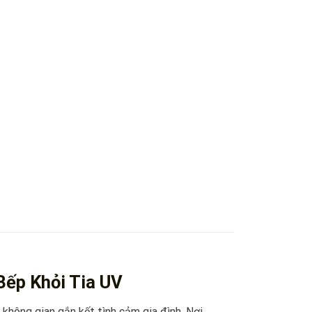
ếp Khỏi Tia UV
 không gian gắn kết tình cảm gia đình. Nơi