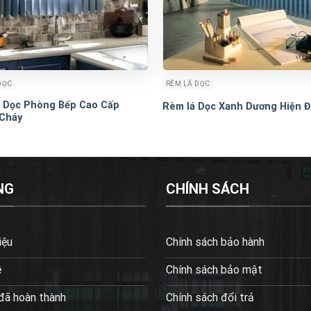
DỌC
RÈM LÁ DỌC
 Dọc Phòng Bếp Cao Cấp
Rèm lá Dọc Xanh Dương Hiện Đ
Cháy
NG
CHÍNH SÁCH
iệu
Chính sách bảo hành
ệ
Chính sách bảo mật
đã hoàn thành
Chính sách đổi trả