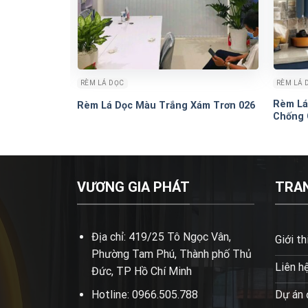
RÈM LÁ DỌC
RÈM LÁ 
Rèm Lá
011
Rèm Lá Dọc Màu Trắng Xám Trơn 026
Chống 
VƯƠNG GIA PHÁT
TRA
Địa chỉ: 419/25 Tô Ngọc Vân,
Giới th
Phường Tam Phú, Thành phố Thủ
Liên h
Đức, TP Hồ Chí Minh
Hotline: 0966.505.788
Dự án 