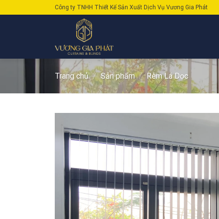
Skip
Công ty TNHH Thiết Kế Sản Xuất Dịch Vụ Vương Gia Phát
to
content
Trang chủ
/
Sản phẩm
/
Rèm Lá Dọc