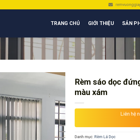
remvuonggia
TRANG CHỦ
GIỚI THIỆU
SẢN P
Rèm sáo dọc đứng
màu xám
Liên hệ 
Danh mục:
Rèm Lá Dọc