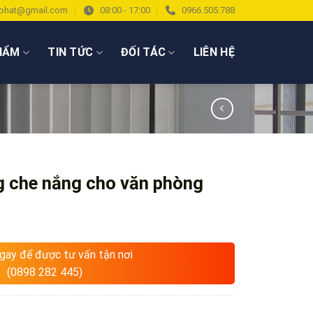
phat@gmail.com
08:00 - 17:00
0966.505.788
HẨM
TIN TỨC
ĐỐI TÁC
LIÊN HỆ
 che nắng cho văn phòng
ngay để được tư vấn tận nơi
(0898 282 445)