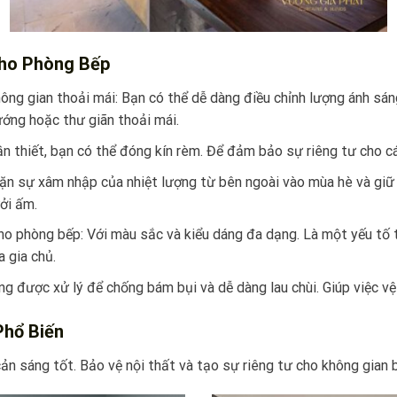
Cho Phòng Bếp
không gian thoải mái: Bạn có thể dễ dàng điều chỉnh lượng ánh s
ướng hoặc thư giãn thoải mái.
ần thiết, bạn có thể đóng kín rèm. Để đảm bảo sự riêng tư cho 
chặn sự xâm nhập của nhiệt lượng từ bên ngoài vào mùa hè và gi
ởi ấm.
ho phòng bếp: Với màu sắc và kiểu dáng đa dạng. Là một yếu tố t
a gia chủ.
ờng được xử lý để chống bám bụi và dễ dàng lau chùi. Giúp việc v
Phổ Biến
n sáng tốt. Bảo vệ nội thất và tạo sự riêng tư cho không gian 