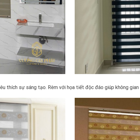
u thích sự sáng tạo. Rèm với họa tiết độc đáo giúp không gian b