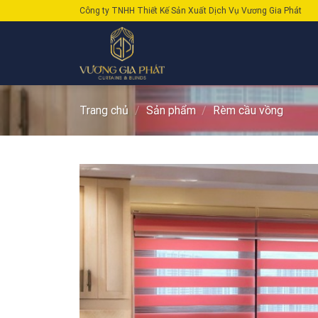
Skip
Công ty TNHH Thiết Kế Sản Xuất Dịch Vụ Vương Gia Phát
to
content
Trang chủ
/
Sản phẩm
/
Rèm cầu vồng