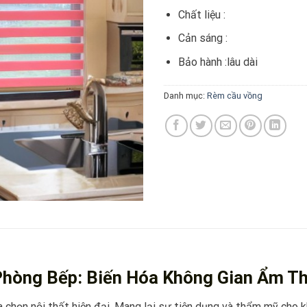
Chất liệu :
Cản sáng :
Bảo hành :lâu dài
Danh mục:
Rèm cầu vồng
hòng Bếp: Biến Hóa Không Gian Ẩm T
chọn nội thất hiện đại. Mang lại sự tiện dụng và thẩm mỹ cho k