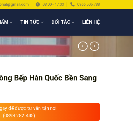
phat@gmail.com
08:00 - 17:00
0966.505.788
HẨM
TIN TỨC
ĐỐI TÁC
LIÊN HỆ
òng Bếp Hàn Quốc Bền Sang
ngay để được tư vấn tận nơi
(0898 282 445)