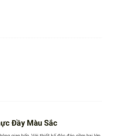
hực Đầy Màu Sắc
hông gian bếp. Với thiết kế độc đáo gồm hai lớp