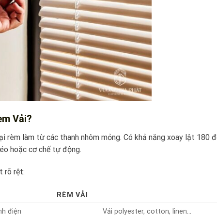
èm Vải?
loại rèm làm từ các thanh nhôm mỏng. Có khả năng xoay lật 180 
kéo hoặc cơ chế tự động.
 rõ rệt:
RÈM VẢI
nh điện
Vải polyester, cotton, linen…