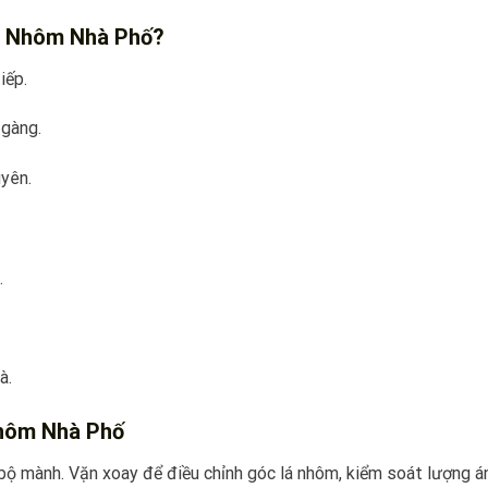
o Nhôm Nhà Phố?
iếp.
 gàng.
uyên.
.
à.
hôm Nhà Phố
ộ mành. Vặn xoay để điều chỉnh góc lá nhôm, kiểm soát lượng á