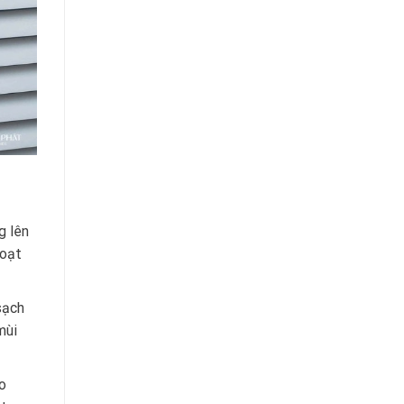
g lên
hoạt
sạch
mùi
ho