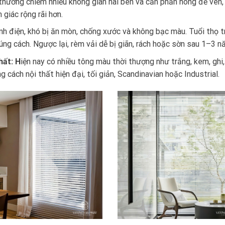
thường chiếm nhiều không gian hai bên và cần phần hông để vén,
giác rộng rãi hơn.
nh điện, khó bị ăn mòn, chống xước và không bạc màu. Tuổi thọ t
ng cách. Ngược lại, rèm vải dễ bị giãn, rách hoặc sờn sau 1–3 n
hất: H
iện nay có nhiều tông màu thời thượng như trắng, kem, ghi,
cách nội thất hiện đại, tối giản, Scandinavian hoặc Industrial.