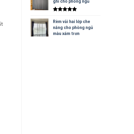
ghi cho phòng ngủ
Được xếp
hạng
5.00
Rèm vải hai lớp che
ất
5 sao
nắng cho phòng ngủ
màu xám trơn