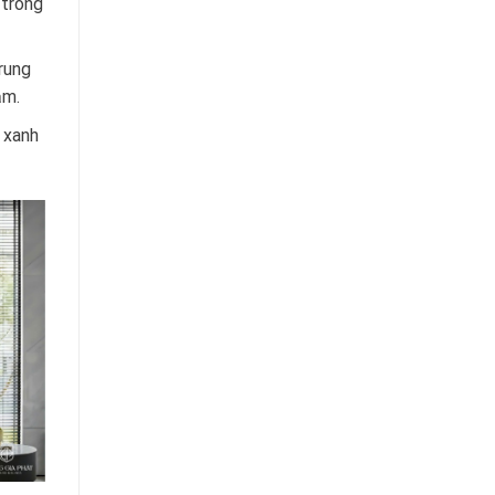
 trong
rung
ăm.
 xanh