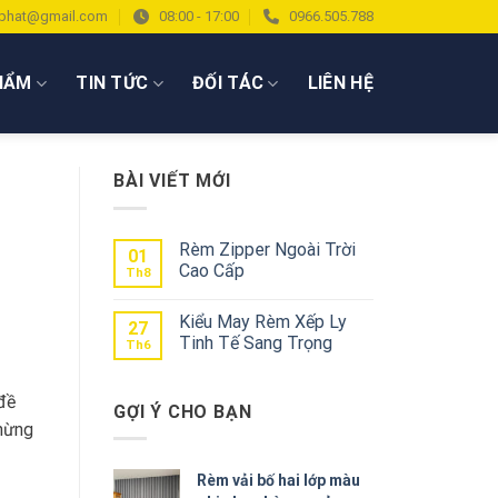
phat@gmail.com
08:00 - 17:00
0966.505.788
HẨM
TIN TỨC
ĐỐI TÁC
LIÊN HỆ
BÀI VIẾT MỚI
Rèm Zipper Ngoài Trời
01
Cao Cấp
Th8
Kiểu May Rèm Xếp Ly
27
Tinh Tế Sang Trọng
Th6
đề
GỢI Ý CHO BẠN
chừng
Rèm vải bố hai lớp màu