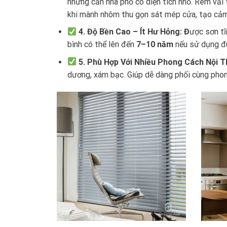
những căn nhà phố có diện tích nhỏ. Rèm vải 
khi mành nhôm thu gọn sát mép cửa, tạo cảm 
4. Độ Bền Cao – Ít Hư Hỏng: Đ
ược sơn tĩ
bình có thể lên đến
7–10 năm
nếu sử dụng đú
5. Phù Hợp Với Nhiều Phong Cách Nội T
dương, xám bạc. Giúp dễ dàng phối cùng phong 