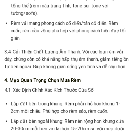
tổng thể (rèm màu trung tính, tone sur tone với
tường/sofa).
Rèm vải mang phong cách cổ điển/tân cổ điển. Rèm
cuốn, rèm cầu vồng phù hợp với phong cách hiện đại/tối
giản.
3.4. Cải Thiện Chất Lượng Âm Thanh: Với các loại rèm vải
dày, chúng còn có khả năng hấp thụ âm thanh, giảm tiếng ồn
từ bên ngoài. Giúp không gian sống yên tĩnh và dễ chịu hơn.
4. Mẹo Quan Trọng
Chọn Mua Rèm
4.1. Xác Định Chính Xác Kích Thước Cửa Sổ
Lắp đặt bên trong khung: Rèm phải nhỏ hơn khung 1-
2cm mỗi chiều. Phù hợp cho rèm sáo, rèm cuốn.
Lắp đặt bên ngoài khung: Rèm nên rộng hơn khung cửa
20-30cm mỗi bên và dài hơn 15-20cm so với mép dưới