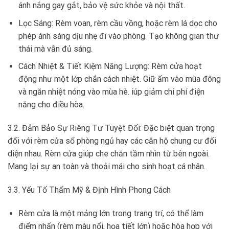
ánh nắng gay gắt, bảo vệ sức khỏe và nội thất.
Lọc Sáng: Rèm voan, rèm cầu vồng, hoặc rèm lá dọc cho
phép ánh sáng dịu nhẹ đi vào phòng. Tạo không gian thư
thái mà vẫn đủ sáng.
Cách Nhiệt & Tiết Kiệm Năng Lượng: Rèm cửa hoạt
động như một lớp chắn cách nhiệt. Giữ ấm vào mùa đông
và ngăn nhiệt nóng vào mùa hè. iúp giảm chi phí điện
năng cho điều hòa.
3.2. Đảm Bảo Sự Riêng Tư Tuyệt Đối: Đặc biệt quan trọng
đối với rèm cửa sổ phòng ngủ hay các căn hộ chung cư đối
diện nhau. Rèm cửa giúp che chắn tầm nhìn từ bên ngoài.
Mang lại sự an toàn và thoải mái cho sinh hoạt cá nhân.
3.3. Yếu Tố Thẩm Mỹ & Định Hình Phong Cách
Rèm cửa là một mảng lớn trong trang trí, có thể làm
điểm nhấn (rèm màu nổi, họa tiết lớn) hoặc hòa hợp với