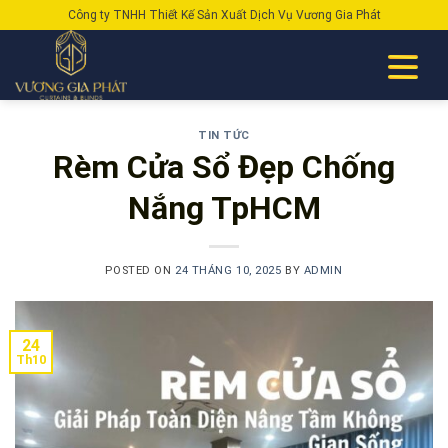
Skip
Công ty TNHH Thiết Kế Sản Xuất Dịch Vụ Vương Gia Phát
to
content
TIN TỨC
Rèm Cửa Sổ Đẹp Chống
Nắng TpHCM
POSTED ON
24 THÁNG 10, 2025
BY
ADMIN
24
Th10