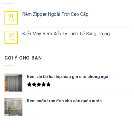
Rèm Zipper Ngoài Trời Cao Cấp
01
Th8
Kiểu May Rèm Xếp Ly Tinh Tế Sang Trọng
27
Th6
GỢI Ý CHO BẠN
Rèm vải bố hai lớp màu ghi cho phòng ngủ
Được xếp
hạng
5.00
Rèm cuốn trơn đẹp cho các quán nước
5 sao