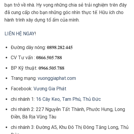
bạn trở về nhà. Hy vọng những chia sẻ trải nghiệm trên đây
đã cung cấp cho bạn những góc nhìn thực tế. Hữu ích cho
hành trình xây dựng tổ ấm của mình.
LIÊN HỆ NGAY
!
Đường dây nóng: 𝟎𝟖𝟗𝟖.𝟐𝟖𝟐.𝟒𝟒𝟓
CV Tư vấn : 𝟎𝟖𝟔𝟔.𝟓𝟎𝟓.𝟕𝟖𝟖
BP Kỹ thuật: 𝟎𝟗𝟔𝟔.𝟓𝟎𝟓.𝟕𝟖𝟖
Trang mạng:
vuonggiaphat.com
Facebook:
Vương Gia Phát
chi nhánh 1:
16 Cây Keo, Tam Phú, Thủ Đức
chi nhánh 2: 227 Nguyễn Tất Thành, Phước Hưng, Long
Điền, Bà Rịa Vũng Tàu
chi nhánh 3: Đường A5, Khu Đô Thị Đông Tăng Long, Thủ