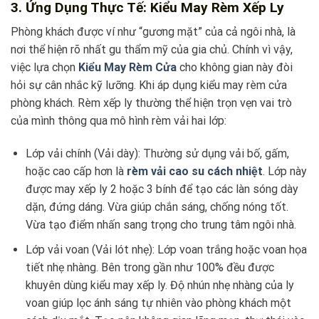
3. Ứng Dụng Thực Tế: Kiểu May Rèm Xếp Ly
Phòng khách được ví như “gương mặt” của cả ngôi nhà, là
nơi thể hiện rõ nhất gu thẩm mỹ của gia chủ. Chính vì vậy,
việc lựa chọn
Kiểu May Rèm Cửa
cho không gian này đòi
hỏi sự cân nhắc kỹ lưỡng. Khi áp dụng kiểu may rèm cửa
phòng khách. Rèm xếp ly thường thể hiện trọn vẹn vai trò
của mình thông qua mô hình rèm vải hai lớp:
Lớp vải chính (Vải dày): Thường sử dụng vải bố, gấm,
hoặc cao cấp hơn là
rèm vải cao su cách nhiệt
.
Lớp này
được may xếp ly 2 hoặc 3 bính để tạo các làn sóng dày
dặn, đứng dáng. Vừa giúp chắn sáng, chống nóng tốt.
Vừa tạo điểm nhấn sang trọng cho trung tâm ngôi nhà.
Lớp vải voan (Vải lót nhẹ): Lớp voan trắng hoặc voan họa
tiết nhẹ nhàng. Bên trong gần như 100% đều được
khuyên dùng kiểu may xếp ly. Độ nhún nhẹ nhàng của ly
voan giúp lọc ánh sáng tự nhiên vào phòng khách một