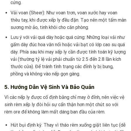
cứng.
Vải voan (Sheer): Như voan trơn, voan xước hay voan
thêu tay, khi được xếp ly đều đặn. Tạo nên một tấm màn
sương mờ ảo, tinh khôi cho căn phòng.
Lưu ý với vải quá dày hoặc quá cứng: Những loại vải như
gấm dày đúc hoa văn nổi hoặc vải bạt có lớp cao su quá
dày. Phía sau khi may xếp ly cần được tính toán kỹ lượng
vải (thường tỷ lệ vải phải chuẩn từ 2.5 đến 2.8 lần kích
thước cửa). Để tránh tình trạng các đỉnh ly bị bung,
phồng và không vào nếp gọn gàng.
5. Hướng Dẫn Vệ Sinh Và Bảo Quản
Vì các nếp ly được cố định bằng chỉ may ở đỉnh, nên việc vệ
sinh rèm xếp ly đòi hỏi sự cẩn thận hơn một chút so với
rèm ore để không làm mất dáng ban đầu của rèm.
Hút bụi định kỳ: Thay vì tháo rèm xuống giặt liên tục (dễ