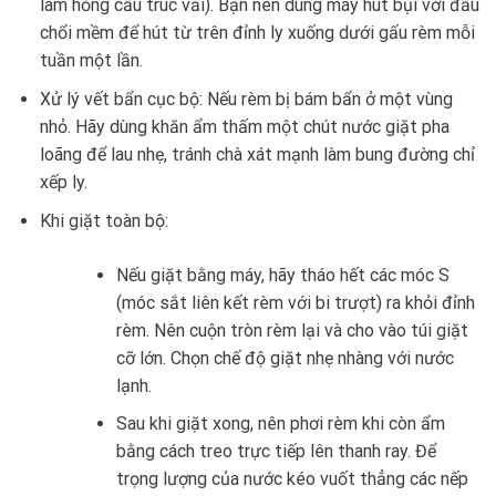
làm hỏng cấu trúc vải). Bạn nên dùng máy hút bụi với đầu
chổi mềm để hút từ trên đỉnh ly xuống dưới gấu rèm mỗi
tuần một lần.
Xử lý vết bẩn cục bộ: Nếu rèm bị bám bẩn ở một vùng
nhỏ. Hãy dùng khăn ẩm thấm một chút nước giặt pha
loãng để lau nhẹ, tránh chà xát mạnh làm bung đường chỉ
xếp ly.
Khi giặt toàn bộ:
Nếu giặt bằng máy, hãy tháo hết các móc S
(móc sắt liên kết rèm với bi trượt) ra khỏi đỉnh
rèm. Nên cuộn tròn rèm lại và cho vào túi giặt
cỡ lớn. Chọn chế độ giặt nhẹ nhàng với nước
lạnh.
Sau khi giặt xong, nên phơi rèm khi còn ẩm
bằng cách treo trực tiếp lên thanh ray. Để
trọng lượng của nước kéo vuốt thẳng các nếp