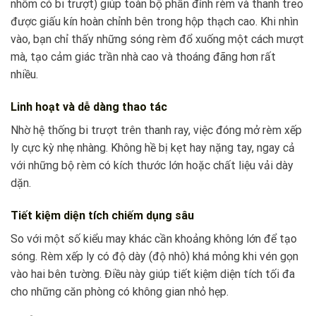
nhôm có bi trượt) giúp toàn bộ phần đỉnh rèm và thanh treo
được giấu kín hoàn chỉnh bên trong hộp thạch cao. Khi nhìn
vào, bạn chỉ thấy những sóng rèm đổ xuống một cách mượt
mà, tạo cảm giác trần nhà cao và thoáng đãng hơn rất
nhiều.
Linh hoạt và dễ dàng thao tác
Nhờ hệ thống bi trượt trên thanh ray, việc đóng mở rèm xếp
ly cực kỳ nhẹ nhàng. Không hề bị kẹt hay nặng tay, ngay cả
với những bộ rèm có kích thước lớn hoặc chất liệu vải dày
dặn.
Tiết kiệm diện tích chiếm dụng sâu
So với một số kiểu may khác cần khoảng không lớn để tạo
sóng. Rèm xếp ly có độ dày (độ nhô) khá mỏng khi vén gọn
vào hai bên tường. Điều này giúp tiết kiệm diện tích tối đa
cho những căn phòng có không gian nhỏ hẹp.