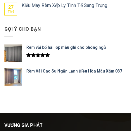
Kiểu May Rèm Xếp Ly Tinh Tế Sang Trọng
27
Th6
GỢI Ý CHO BẠN
Rèm vải bố hai lớp màu ghi cho phòng ngủ
Được xếp
hạng
5.00
Rèm Vải Cao Su Ngăn Lạnh Điều Hòa Màu Xám 037
5 sao
VƯƠNG GIA PHÁT