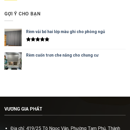
GỢI Ý CHO BẠN
Rèm vải bố hai lớp màu ghi cho phòng ngủ
Được xếp
hạng
5.00
Rèm cuốn trơn che nắng cho chung cư
5 sao
VƯƠNG GIA PHÁT
Địa chỉ: 419/25 Tô Ngọc Vân, Phường Tam Phú, Thành