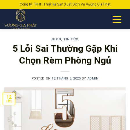
Skip
Công ty TNHH Thiết Kế Sản Xuất Dịch Vụ Vương Gia Phát
to
content
BLOG
,
TIN TỨC
5 Lỗi Sai Thường Gặp Khi
Chọn Rèm Phòng Ngủ
POSTED ON
12 THÁNG 5, 2025
BY
ADMIN
12
Th5