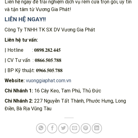
Liên hệ ngay để trải nghiệm dịch vụ rèm cửa trọn gói, uy tín
và tận tâm từ Vương Gia Phát!
LIÊN HỆ NGAY!!
Công Ty TNHH TK SX DV Vương Gia Phát
Liên hệ tư vấn:
| Hotline : 𝟎𝟖𝟗𝟖.𝟐𝟖𝟐.𝟒𝟒𝟓
| CV Tư vấn : 𝟎𝟖𝟔𝟔.𝟓𝟎𝟓.𝟕𝟖𝟖
| BP Kỹ thuật: 𝟎𝟗𝟔𝟔.𝟓𝟎𝟓.𝟕𝟖𝟖
Website:
vuonggiaphat.com.vn
Chi Nhánh 1:
16 Cây Keo, Tam Phú, Thủ Đức
Chi Nhánh 2:
227 Nguyễn Tất Thành, Phước Hưng, Long
Điền, Bà Rịa Vũng Tàu