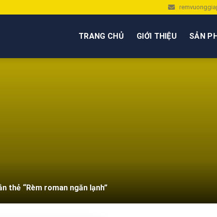
remvuonggia
TRANG CHỦ
GIỚI THIỆU
SẢN P
n thẻ “Rèm roman ngăn lạnh”