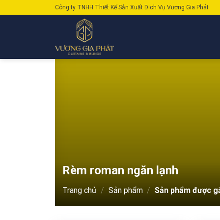
Skip
Công ty TNHH Thiết Kế Sản Xuất Dịch Vụ Vương Gia Phát
to
content
Rèm roman ngăn lạnh
Trang chủ
/
Sản phẩm
/
Sản phẩm được gắ