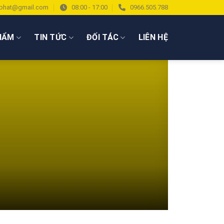
phat@gmail.com
08:00 - 17:00
0966.505.788
HẨM
TIN TỨC
ĐỐI TÁC
LIÊN HỆ