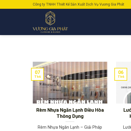
Skip
Công ty TNHH Thiết Kế Sản Xuất Dịch Vụ Vương Gia Phát
to
content
07
06
Th6
Th6
Rèm Nhựa Ngăn Lạnh Điều Hòa
Lướ
Thông Dụng
Rèm Nhựa Ngăn Lạnh – Giải Pháp
Lướ