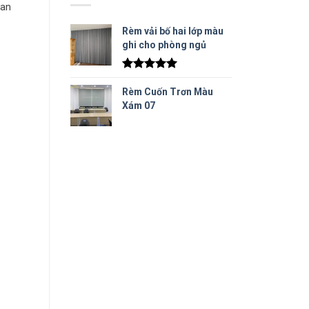
ian
Rèm vải bố hai lớp màu
ghi cho phòng ngủ
Được xếp
hạng
5.00
Rèm Cuốn Trơn Màu
5 sao
Xám 07