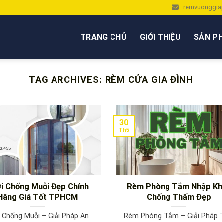
remvuonggia
TRANG CHỦ
GIỚI THIỆU
SẢN P
TAG ARCHIVES:
RÈM CỬA GIA ĐÌNH
30
Th5
i Chống Muỗi Đẹp Chính
Rèm Phòng Tắm Nhập K
Hãng Giá Tốt TPHCM
Chống Thấm Đẹp
i Chống Muỗi – Giải Pháp An
Rèm Phòng Tắm – Giải Pháp 