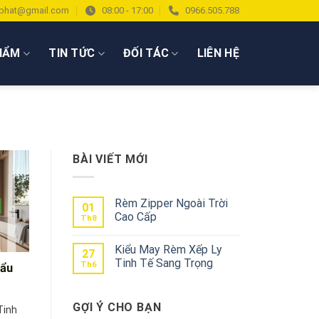
phat@gmail.com
08:00 - 17:00
0966.505.788
HẨM
TIN TỨC
ĐỐI TÁC
LIÊN HỆ
BÀI VIẾT MỚI
Rèm Zipper Ngoài Trời
01
Cao Cấp
Th8
Kiểu May Rèm Xếp Ly
27
Tinh Tế Sang Trọng
Th6
hẩu
GỢI Ý CHO BẠN
Tinh