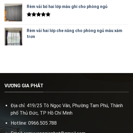
Rèm vải bố hai lớp màu ghi cho phòng ngủ
Được xếp
hạng
5.00
Rèm vải hai lớp che nắng cho phòng ngủ màu xám
5 sao
trơn
VƯƠNG GIA PHÁT
Địa chỉ: 419/25 Tô Ngọc Vân, Phường Tam Phú, Thành
phố Thủ Đức, TP Hồ Chí Minh
Hotline: 0966.505.788