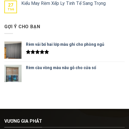
Kiểu May Rèm Xếp Ly Tinh Tế Sang Trọng
27
Th6
GỢI Ý CHO BẠN
Rèm vải bố hai lớp màu ghi cho phòng ngủ
Được xếp
hạng
5.00
Rèm cầu vồng màu nâu gỗ cho cửa sổ
5 sao
VƯƠNG GIA PHÁT