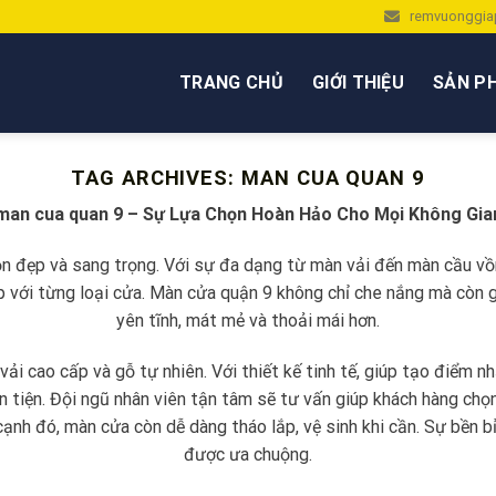
remvuonggia
TRANG CHỦ
GIỚI THIỆU
SẢN P
TAG ARCHIVES:
MAN CUA QUAN 9
man cua quan 9 – Sự Lựa Chọn Hoàn Hảo Cho Mọi Không Gia
n đẹp và sang trọng. Với sự đa dạng từ màn vải đến màn cầu vồ
với từng loại cửa. Màn cửa quận 9 không chỉ che nắng mà còn gi
yên tĩnh, mát mẻ và thoải mái hơn.
ải cao cấp và gỗ tự nhiên. Với thiết kế tinh tế, giúp tạo điểm n
 tiện. Đội ngũ nhân viên tận tâm sẽ tư vấn giúp khách hàng chọ
ạnh đó, màn cửa còn dễ dàng tháo lắp, vệ sinh khi cần. Sự bền bỉ
được ưa chuộng.