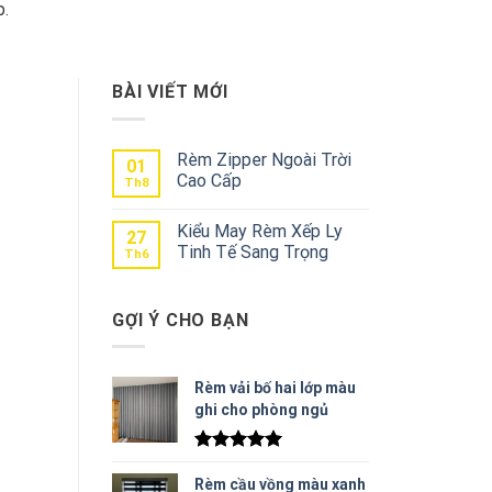
p.
BÀI VIẾT MỚI
Rèm Zipper Ngoài Trời
01
Cao Cấp
Th8
Kiểu May Rèm Xếp Ly
27
Tinh Tế Sang Trọng
Th6
GỢI Ý CHO BẠN
Rèm vải bố hai lớp màu
ghi cho phòng ngủ
Được xếp
hạng
5.00
Rèm cầu vồng màu xanh