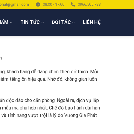
phat@gmail.com
08:00 - 17:00
0966.505.788
HẨM
TIN TỨC
ĐỐI TÁC
LIÊN HỆ
n
ng, khách hàng dễ dàng chọn theo sở thích. Mỗi
ảm tiếng ồn hiệu quả. Nhờ đó, không gian luôn
hấn độc đáo cho căn phòng. Ngoài ra, dịch vụ lắp
n mẫu mã phù hợp nhất. Chế độ bảo hành dài hạn
 và tính năng vượt trội là lý do Vương Gia Phát