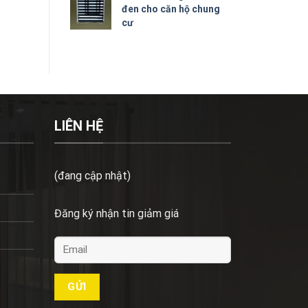
5 sao
đen cho căn hộ chung
cư
LIÊN HỆ
(đang cập nhật)
Đăng ký nhận tin giảm giá