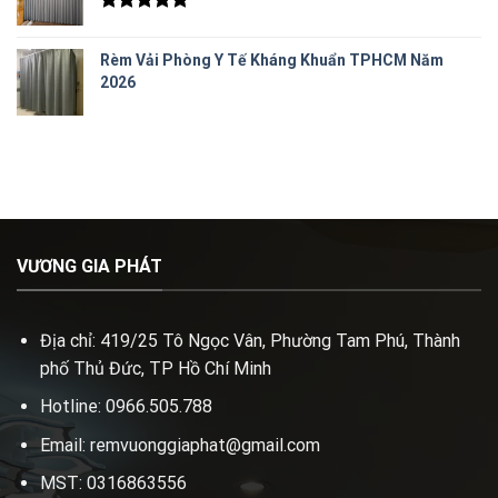
Được xếp
hạng
5.00
Rèm Vải Phòng Y Tế Kháng Khuẩn TPHCM Năm
5 sao
2026
VƯƠNG GIA PHÁT
Địa chỉ: 419/25 Tô Ngọc Vân, Phường Tam Phú, Thành
phố Thủ Đức, TP Hồ Chí Minh
Hotline: 0966.505.788
Email: remvuonggiaphat@gmail.com
MST: 0316863556