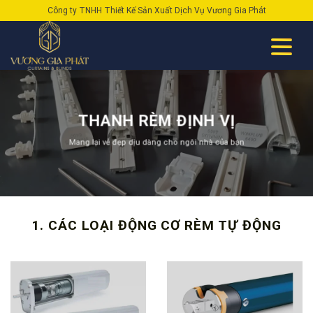
Skip
Công ty TNHH Thiết Kế Sản Xuất Dịch Vụ Vương Gia Phát
to
content
THANH RÈM ĐỊNH VỊ
Mang lại vẻ đẹp dịu dàng cho ngôi nhà của bạn
1. CÁC LOẠI ĐỘNG CƠ RÈM TỰ ĐỘNG